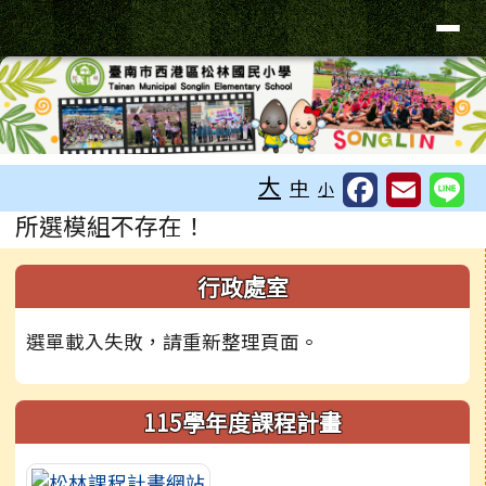
臺南市松林國小
導覽列
跳至主內容區
工具列
大
中
小
頁尾區域
主內容區域
所選模組不存在！
左邊區域內容
行政處室
選單載入失敗，請重新整理頁面。
115學年度課程計畫